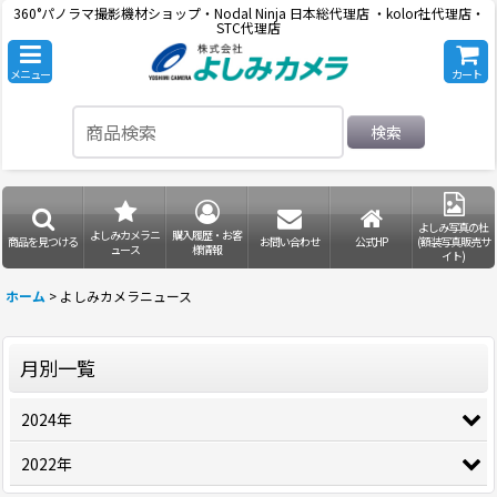
360°パノラマ撮影機材ショップ・Nodal Ninja 日本総代理店 ・kolor社代理店・
STC代理店
メニュー
カート
検索
よしみ写真の杜
よしみカメラニ
購入履歴・お客
商品を見つける
お問い合わせ
公式HP
(額装写真販売サ
ュース
様情報
イト)
ホーム
>
よしみカメラニュース
月別一覧
2024年
2022年