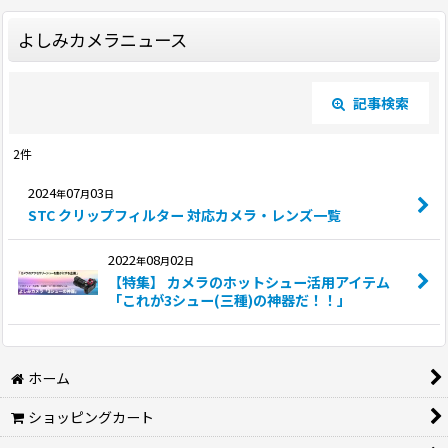
よしみカメラニュース
記事検索
閉じる
2
件
キーワード
:
2024
07
03
年
月
日
STC クリップフィルター 対応カメラ・レンズ一覧
カテゴリ
:
2022
08
02
年
月
日
【特集】 カメラのホットシュー活用アイテム
「これが3シュー(三種)の神器だ！！」
絞り込む
ホーム
ショッピングカート