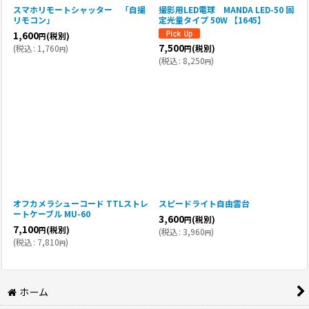
スマホリモートシャッター 「自撮
撮影用LED電球 MANDA LED-50 固
リモコン」
定光量タイプ 50W 【1645】
1,600
(税別)
円
7,500
(
税込
:
1,760
)
(税別)
円
円
(
税込
:
8,250
)
円
オフカメラシューコード TTLストレ
スピードライト自由雲台
ートケーブル MU-60
3,600
(税別)
円
7,100
(税別)
円
(
税込
:
3,960
)
円
(
税込
:
7,810
)
円
ホーム