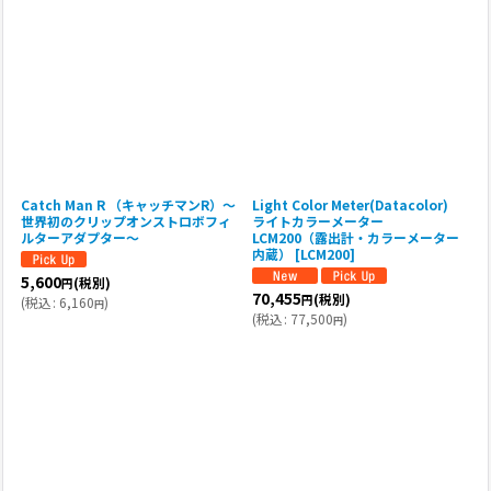
Catch Man R （キャッチマンR）〜
Light Color Meter(Datacolor)
世界初のクリップオンストロボフィ
ライトカラーメーター
ルターアダプター〜
LCM200（露出計・カラーメーター
内蔵）
[
LCM200
]
5,600
(税別)
円
70,455
(税別)
円
(
税込
:
6,160
)
円
(
税込
:
77,500
)
円