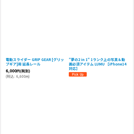
電動スライダー GRIP GEAR [グリッ
"夢の2 in 1" 1ランク上の写真＆動
プギア]用 延長レール
画必須アイテム LUMU 【iPhone14
対応】
6,000
(税別)
円
(
税込
:
6,600
)
円