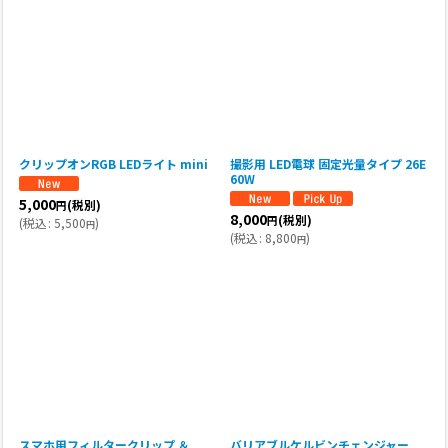
クリップオンRGB LEDライト mini
撮影用 LED電球 固定光量タイプ 26E
60W
5,000
(税別)
円
8,000
(税別)
円
(
税込
:
5,500
)
円
(
税込
:
8,800
)
円
スマホ用フィルタークリップ ＆
バリアブルケルビンチェンジャー