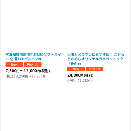
写真撮影用高演色性LEDソフトライ
出張カメラマンにおすすめ！ こども
ト 必撮 LEDバルーン棒
とかめらオリジナルカメラリュック
「Belle」
7,500
～12,000
(税別)
円
円
24,800
(税別)
円
(
税込
:
8,250
～13,200
)
円
円
(
税込
:
27,280
)
円