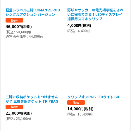
軽量トラベル三脚 COMAN ZERO X
野球やサッカーの電光掲示板をきれ
シングルアクション バージョン
いに撮影できる！LEDディスプレイ
撮影用スマホクリップ
4,000
(税別)
46,000
円
(税別)
円
(
税込
:
4,400
)
円
(
税込
:
50,600
)
円
通常販売価格
:
44,800
円
三脚に収納ポケットをつけません
クリップオンRGB LEDライト BIG
か？ 三脚専用ポケット TRIPBAG
14,000
(税別)
円
21,000
(税別)
円
(
税込
:
15,400
)
円
(
税込
:
23,100
)
円