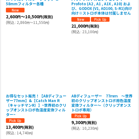
58mmフィルター各種
Profoto (A2 , A1 , A1X , A10) およ
び、GODOX (V1, AD100, S-R1)向け
向け※ストロボ本体は付属しません
2,600
～10,500
(税別)
円
円
(
税込
:
2,860
～11,550
)
円
円
21,000
(税別)
円
(
税込
:
23,100
)
円
お得なセット販売！【ABディフュー
ABディフューザー 77ｍｍ 〜世界
ザー77mm】&【Catch Man R
初のクリップオンストロボ用色温度
（キャッチマンR）】~世界初のクリ
変換フィルター〜（クリップオンス
ップオンストロボ色温度変換フィル
トロボ専用）
ター~
9,300
(税別)
円
13,400
(税別)
円
(
税込
:
10,230
)
円
(
税込
:
14,740
)
円