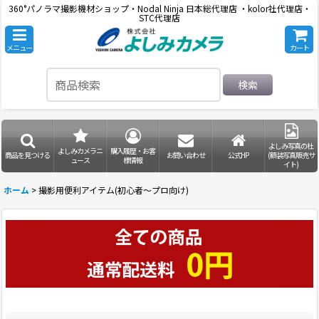
360°パノラマ撮影機材ショップ・Nodal Ninja 日本総代理店 ・kolor社代理店・
STC代理店
メニュー
カート
検索
よしみ写真の杜
よしみカメラニ
購入履歴・お客
商品を見つける
お問い合わせ
公式HP
(額装写真販売サ
ュース
様情報
イト)
ホーム
>
撮影用便利アイテム(初心者〜プロ向け)