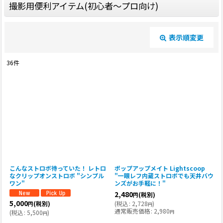
撮影用便利アイテム(初心者〜プロ向け)
表示順変更
閉じる
36
件
表示数
:
並び順
:
絞り込む
こんなストロボ待っていた！ レトロ
ポップアップメイト Lightscoop
なクリップオンストロボ "シンプル
"一眼レフ内蔵ストロボでも天井バウ
ワン"
ンズがお手軽に！"
2,480
(税別)
円
5,000
(
税込
:
2,728
)
(税別)
円
円
通常販売価格
:
2,980
円
(
税込
:
5,500
)
円