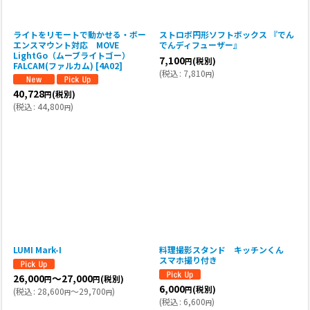
ライトをリモートで動かせる・ボー
ストロボ円形ソフトボックス 『でん
エンスマウント対応 MOVE
でんディフューザー』
LightGo（ムーブライトゴー）
7,100
(税別)
円
FALCAM(ファルカム)
[
4A02
]
(
税込
:
7,810
)
円
40,728
(税別)
円
(
税込
:
44,800
)
円
LUMI Mark-I
料理撮影スタンド キッチンくん
スマホ撮り付き
26,000
～27,000
(税別)
円
円
6,000
(税別)
円
(
税込
:
28,600
～29,700
)
円
円
(
税込
:
6,600
)
円