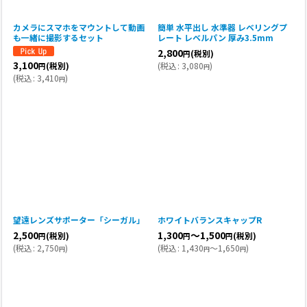
カメラにスマホをマウントして動画
簡単 水平出し 水準器 レベリングプ
も一緒に撮影するセット
レート レベルパン 厚み3.5mm
2,800
(税別)
円
3,100
(
税込
:
3,080
)
(税別)
円
円
(
税込
:
3,410
)
円
望遠レンズサポーター「シーガル」
ホワイトバランスキャップR
2,500
1,300
～1,500
(税別)
(税別)
円
円
円
(
税込
:
2,750
)
(
税込
:
1,430
～1,650
)
円
円
円