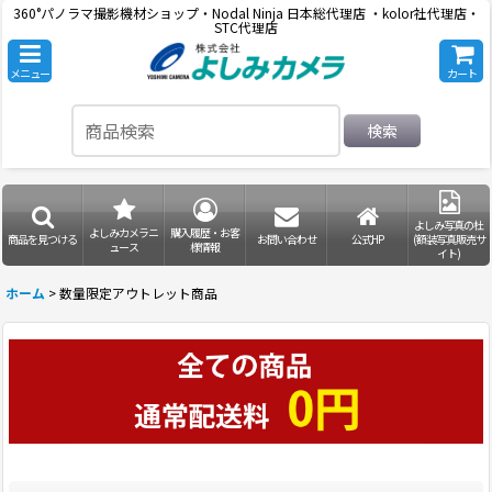
360°パノラマ撮影機材ショップ・Nodal Ninja 日本総代理店 ・kolor社代理店・
STC代理店
メニュー
カート
検索
よしみ写真の杜
よしみカメラニ
購入履歴・お客
商品を見つける
お問い合わせ
公式HP
(額装写真販売サ
ュース
様情報
イト)
ホーム
>
数量限定アウトレット商品