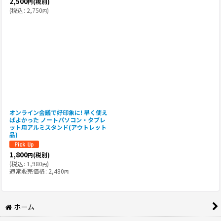
2,500
(税別)
円
(
税込
:
2,750
)
円
オンライン会議で好印象に! 早く使え
ばよかった ノートパソコン・タブレ
ット用アルミスタンド(アウトレット
品)
1,800
(税別)
円
(
税込
:
1,980
)
円
通常販売価格
:
2,480
円
ホーム