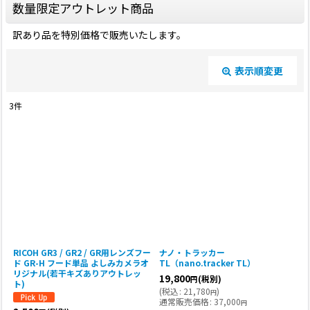
数量限定アウトレット商品
訳あり品を特別価格で販売いたします。
表示順変更
閉じる
3
件
表示数
:
並び順
:
絞り込む
RICOH GR3 / GR2 / GR用レンズフー
ナノ・トラッカー
ド GR-H フード単品 よしみカメラオ
TL（nano.tracker TL）
リジナル(若干キズありアウトレッ
19,800
(税別)
円
ト)
(
税込
:
21,780
)
円
通常販売価格
:
37,000
円