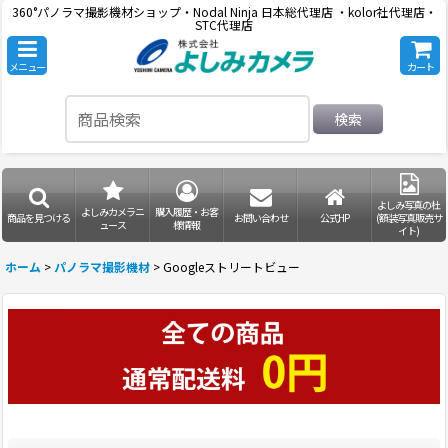
360°パノラマ撮影機材ショップ・Nodal Ninja 日本総代理店 ・kolor社代理店・
STC代理店
メニュー
カート
検索
よしみ写真の杜
よしみカメラニ
購入履歴・お客
商品を見つける
お問い合わせ
公式HP
(額装写真販売サ
ュース
様情報
イト)
ホーム
>
パノラマ撮影機材
>
Googleストリートビュー