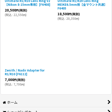
Ultimate R1/R10 Lens Ring V2
Ultimate R1/R20 Lens Ring
【Nikon 8-15mm専用】[F6408]
MEIKE6.5mm用【全マウント共通】
F6405
20,500
(税別)
円
18,500
(税別)
円
(
税込
:
22,550
)
円
(
税込
:
20,350
)
円
Zenith / Nadir Adapter for
R1/R10 [F6112]
7,000
(税別)
円
(
税込
:
7,700
)
円
ホーム