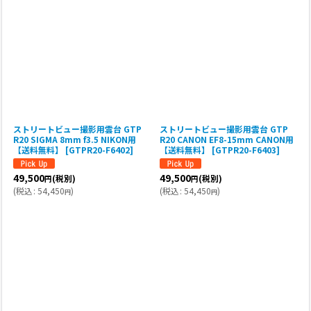
ストリートビュー撮影用雲台 GTP
ストリートビュー撮影用雲台 GTP
R20 SIGMA 8mm f3.5 NIKON用
R20 CANON EF8-15mm CANON用
【送料無料】
[
GTPR20-F6402
]
【送料無料】
[
GTPR20-F6403
]
49,500
49,500
(税別)
(税別)
円
円
(
税込
:
54,450
)
(
税込
:
54,450
)
円
円