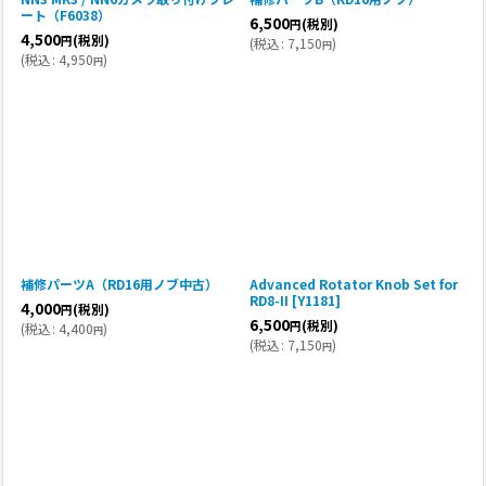
ート（F6038）
6,500
(税別)
円
4,500
(税別)
円
(
税込
:
7,150
)
円
(
税込
:
4,950
)
円
補修パーツA（RD16用ノブ中古）
Advanced Rotator Knob Set for
RD8-II
[
Y1181
]
4,000
(税別)
円
6,500
(税別)
円
(
税込
:
4,400
)
円
(
税込
:
7,150
)
円