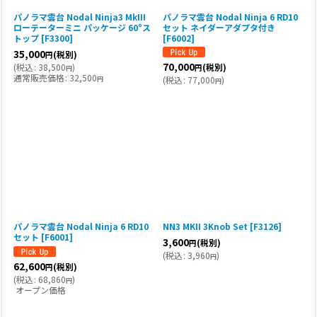
パノラマ雲台 Nodal Ninja3 MkIII
パノラマ雲台 Nodal Ninja 6 RD10
ローテーターミニ パッケージ 60°ス
セット ネイダーアダプタ付き
トップ [F3300]
[F6002]
35,000
(税別)
円
70,000
(
税込
:
38,500
)
(税別)
円
円
通常販売価格
:
32,500
円
(
税込
:
77,000
)
円
パノラマ雲台 Nodal Ninja 6 RD10
NN3 MKII 3Knob Set
[
F3126
]
セット [F6001]
3,600
(税別)
円
(
税込
:
3,960
)
円
62,600
(税別)
円
(
税込
:
68,860
)
円
オープン価格