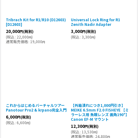
Tribrach Kit for R1/R10 (D12603)
Universal Lock Ring for R1
[
D12603
]
Zenith Nadir Adapter
20,000
3,000
(税別)
(税別)
円
円
(
税込
:
22,000
)
(
税込
:
3,300
)
円
円
通常販売価格
:
19,000
円
これからはじめるバーチャルツアー
【外箱潰れにつき1,000円引き】
Panotour Pro2 & krpano完全入門
MEIKE 6.5mm F2.0 FISHEYE 【ミ
ラーレス用 魚眼レンズ 画角190°】
6,000
(税別)
円
Canon EF-M マウント
(
税込
:
6,600
)
円
12,300
(税別)
円
(
税込
:
13,530
)
円
通常販売価格
:
24,800
円