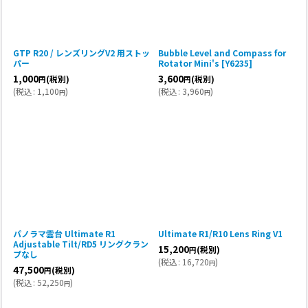
GTP R20 / レンズリングV2 用ストッ
Bubble Level and Compass for
パー
Rotator Mini's
[
Y6235
]
1,000
3,600
(税別)
(税別)
円
円
(
税込
:
1,100
)
(
税込
:
3,960
)
円
円
パノラマ雲台 Ultimate R1
Ultimate R1/R10 Lens Ring V1
Adjustable Tilt/RD5 リングクラン
15,200
(税別)
円
プなし
(
税込
:
16,720
)
円
47,500
(税別)
円
(
税込
:
52,250
)
円