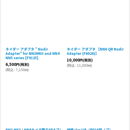
ネイダー アダプタ " Nadir
ネイダー アダプタ 【NN6 QR Nadir
Adapter" for NN3MKII and NN4
Adapter (F6026)】
NN5 series [F9125]
10,000
(税別)
円
6,500
(税別)
円
(
税込
:
11,000
)
円
(
税込
:
7,150
)
円
NN3 MK3 / NN6カメラ取り付けプレ
補修パーツB（RD16用ノブ）