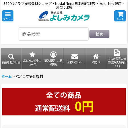
360°パノラマ撮影機材ショップ・Nodal Ninja 日本総代理店 ・kolor社代理店・
STC代理店
メニュー
カート
検索
よしみ写真の杜
よしみカメラニ
購入履歴・お客
商品を見つける
お問い合わせ
公式HP
(額装写真販売サ
ュース
様情報
イト)
ホーム
>
パノラマ撮影機材