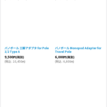
パノポール 三脚アダプタ for Pole
パノポール Monopod Adapter for
1/2 Type A
Travel Pole
9,500
6,000
(税別)
(税別)
円
円
(
税込
:
10,450
)
(
税込
:
6,600
)
円
円