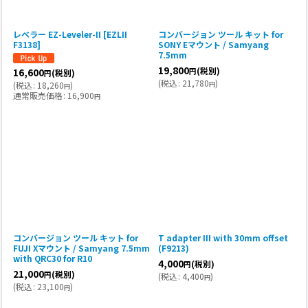
レベラー EZ-Leveler-II [EZLII
コンバージョン ツール キット for
F3138]
SONY Eマウント / Samyang
7.5mm
19,800
(税別)
16,600
円
(税別)
円
(
税込
:
21,780
)
円
(
税込
:
18,260
)
円
通常販売価格
:
16,900
円
コンバージョン ツール キット for
T adapter III with 30mm offset
FUJI Xマウント / Samyang 7.5mm
(F9213)
with QRC30 for R10
4,000
(税別)
円
21,000
(税別)
円
(
税込
:
4,400
)
円
(
税込
:
23,100
)
円