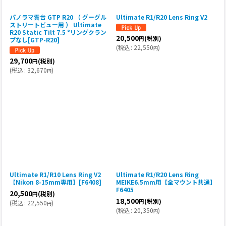
パノラマ雲台 GTP R20 （ グーグル
Ultimate R1/R20 Lens Ring V2
ストリートビュー用 ） Ultimate
R20 Static Tilt 7.5 °リングクラン
20,500
(税別)
円
プなし[GTP-R20]
(
税込
:
22,550
)
円
29,700
(税別)
円
(
税込
:
32,670
)
円
Ultimate R1/R10 Lens Ring V2
Ultimate R1/R20 Lens Ring
【Nikon 8-15mm専用】[F6408]
MEIKE6.5mm用【全マウント共通】
F6405
20,500
(税別)
円
18,500
(税別)
円
(
税込
:
22,550
)
円
(
税込
:
20,350
)
円