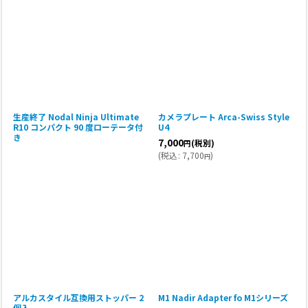
生産終了 Nodal Ninja Ultimate
カメラプレート Arca-Swiss Style
R10 コンパクト 90 度ローテータ付
U4
き
7,000
(税別)
円
(
税込
:
7,700
)
円
アルカスタイル互換用ストッパー 2
M1 Nadir Adapter fo M1シリーズ
個入