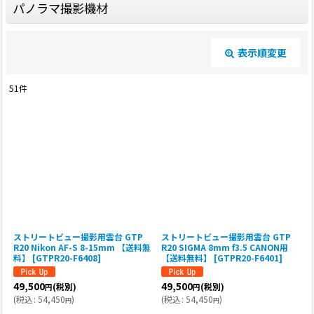
パノラマ撮影機材
表示順変更
閉じる
51
件
サブカテゴリ
:
表示数
:
並び順
:
ストリートビュー撮影用雲台 GTP
ストリートビュー撮影用雲台 GTP
絞り込む
R20 Nikon AF-S 8-15mm 【送料無
R20 SIGMA 8mm f3.5 CANON用
料】
[
GTPR20-F6408
]
【送料無料】
[
GTPR20-F6401
]
49,500
49,500
(税別)
(税別)
円
円
(
税込
:
54,450
)
(
税込
:
54,450
)
円
円