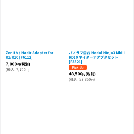
Zenith / Nadir Adapter for
パノラマ雲台 Nodal Ninja3 MkIII
R1/R10 [F6112]
RD10 ネイダーアダプタセット
[F3321]
7,000
(税別)
円
(
税込
:
7,700
)
円
48,500
(税別)
円
(
税込
:
53,350
)
円