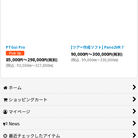
PTGui Pro
[ツアー作成ソフト] Pano2VR 7
90,000
～300,000
(税別)
円
円
85,000
～298,000
(
税込
:
99,000
～330,000
)
(税別)
円
円
円
円
(
税込
:
93,500
～327,800
)
円
円
ホーム
ショッピングカート
マイページ
News
最近チェックしたアイテム