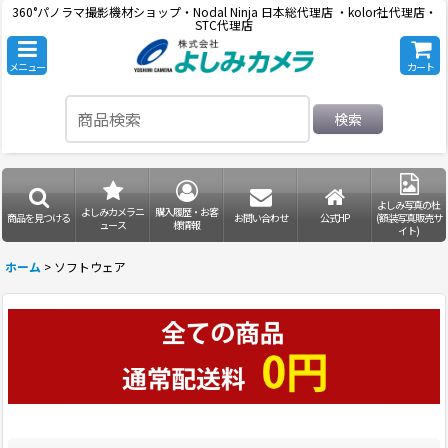
360°パノラマ撮影機材ショップ・Nodal Ninja 日本総代理店 ・kolor社代理店・
STC代理店
メニュー
カート
検索
よしみ写真の杜
よしみカメラニ
購入履歴・お客
商品を見つける
お問い合わせ
公式HP
(額装写真販売サ
ュース
様情報
イト)
ホーム
>
ソフトウェア