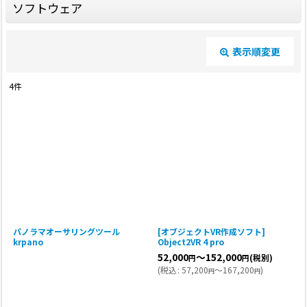
ソフトウェア
表示順変更
閉じる
4
件
表示数
:
並び順
:
絞り込む
パノラマオーサリングツール
[オブジェクトVR作成ソフト]
krpano
Object2VR 4 pro
52,000
～152,000
(税別)
円
円
(
税込
:
57,200
～167,200
)
円
円