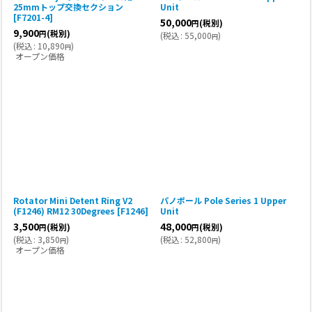
25mmトップ交換セクション
Unit
[
F7201-4
]
50,000
(税別)
円
9,900
(税別)
円
(
税込
:
55,000
)
円
(
税込
:
10,890
)
円
オープン価格
Rotator Mini Detent Ring V2
パノポール Pole Series 1 Upper
(F1246) RM12 30Degrees
[
F1246
]
Unit
3,500
48,000
(税別)
(税別)
円
円
(
税込
:
3,850
)
(
税込
:
52,800
)
円
円
オープン価格