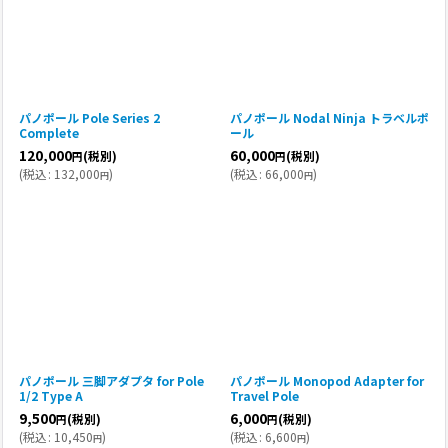
パノポール Pole Series 2
パノポール Nodal Ninja トラベルポ
Complete
ール
120,000
60,000
(税別)
(税別)
円
円
(
税込
:
132,000
)
(
税込
:
66,000
)
円
円
パノポール 三脚アダプタ for Pole
パノポール Monopod Adapter for
1/2 Type A
Travel Pole
9,500
6,000
(税別)
(税別)
円
円
(
税込
:
10,450
)
(
税込
:
6,600
)
円
円