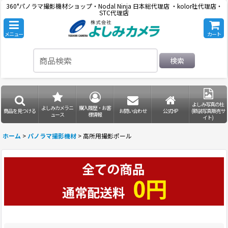
360°パノラマ撮影機材ショップ・Nodal Ninja 日本総代理店 ・kolor社代理店・
STC代理店
メニュー
カート
検索
よしみ写真の杜
よしみカメラニ
購入履歴・お客
商品を見つける
お問い合わせ
公式HP
(額装写真販売サ
ュース
様情報
イト)
ホーム
>
パノラマ撮影機材
>
高所用撮影ポール