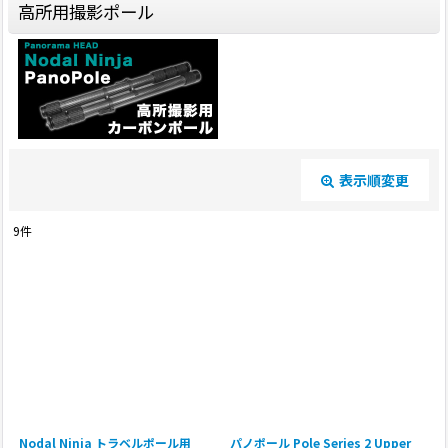
高所用撮影ポール
表示順変更
閉じる
9
件
表示数
:
並び順
:
絞り込む
Nodal Ninja トラベルポール用
パノポール Pole Series 2 Upper