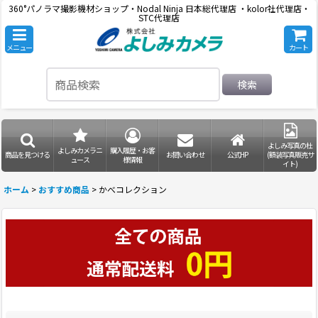
360°パノラマ撮影機材ショップ・Nodal Ninja 日本総代理店 ・kolor社代理店・
STC代理店
メニュー
カート
検索
よしみ写真の杜
よしみカメラニ
購入履歴・お客
商品を見つける
お問い合わせ
公式HP
(額装写真販売サ
ュース
様情報
イト)
ホーム
>
おすすめ商品
>
かべコレクション