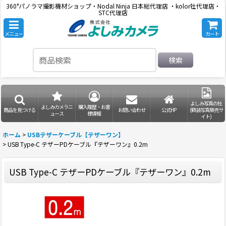
360°パノラマ撮影機材ショップ・Nodal Ninja 日本総代理店 ・kolor社代理店・
STC代理店
メニュー
カート
検索
よしみ写真の杜
よしみカメラニ
購入履歴・お客
商品を見つける
お問い合わせ
公式HP
(額装写真販売サ
ュース
様情報
イト)
ホーム
>
USBテザーケーブル【テザーワン】
>
USB Type-C テザーPDケーブル『テザーワン』0.2m
USB Type-C テザーPDケーブル『テザーワン』0.2m