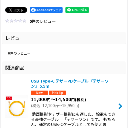
Facebookでシェア
0
件のレビュー
レビュー
0
件のレビュー
関連商品
USB Type-C テザーPDケーブル『テザーワ
ン』 5.5m
11,000
～14,500
(税別)
円
円
(
税込
:
12,100
～15,950
)
円
円
動画撮影やテザー撮影にも適した、給電もでき
る最強ケーブル 『テザーワン』です。 もちろ
ん、通常のUSB-Cケーブルとしても使えま