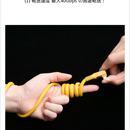
(1) 転送速度 最大40Gbps の高速転送！