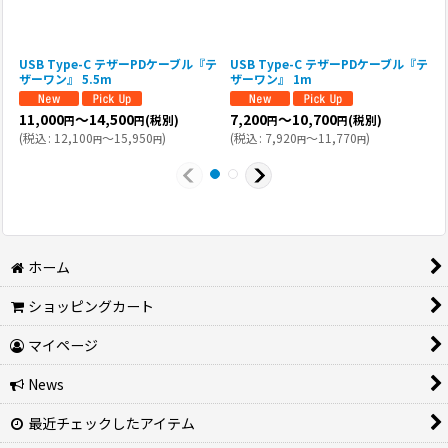
USB Type-C テザーPDケーブル『テ
USB Type-C テザーPDケーブル『テ
ザーワン』 5.5m
ザーワン』 1m
11,000
～14,500
7,200
～10,700
(税別)
(税別)
円
円
円
円
(
税込
:
12,100
～15,950
)
(
税込
:
7,920
～11,770
)
(
円
円
円
円
ホーム
ショッピングカート
マイページ
News
最近チェックしたアイテム