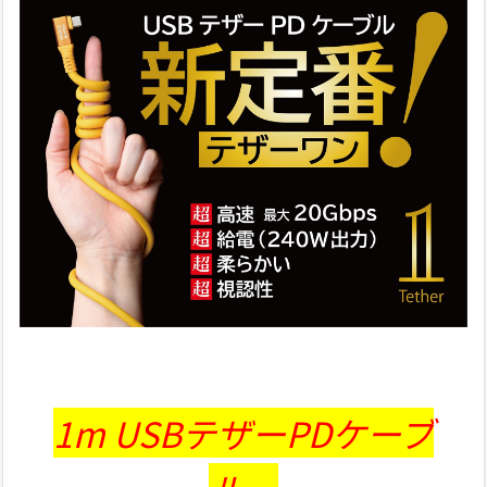
1m USBテザーPDケーブ