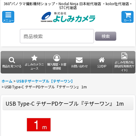
360°パノラマ撮影機材ショップ・Nodal Ninja 日本総代理店 ・kolor社代理店・
STC代理店
メニュー
カート
検索
よしみ写真の杜
よしみカメラニ
購入履歴・お客
商品を見つける
お問い合わせ
公式HP
(額装写真販売サ
ュース
様情報
イト)
ホーム
>
USBテザーケーブル【テザーワン】
>
USB Type-C テザーPDケーブル『テザーワン』 1m
USB Type-C テザーPDケーブル『テザーワン』 1m