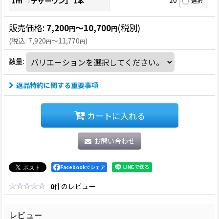
20
1m 『テザーワン』 1本
販売価格
:
7,200
～10,700
(税別)
円
円
(
税込
:
7,920
～11,770
)
円
円
数量
:
返品特約に関する重要事項
カートに入れる
お問い合わせ
Facebookでシェア
0
件のレビュー
レビュー