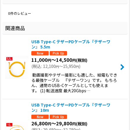
0
件のレビュー
関連商品
USB Type-C テザーPDケーブル『テザーワ
ン』 5.5m
11,000
～14,500
(税別)
円
円
(
税込
:
12,100
～15,950
)
円
円
動画撮影やテザー撮影にも適した、給電もでき
る最強ケーブル 『テザーワン』です。 もちろ
ん、通常のUSB-Cケーブルとしても使えま
す。 (1) 転送速度 最大20Gbps…
USB Type-C テザーPDケーブル『テザーワ
ン』 10m
26,800
～29,800
(税別)
円
円
(
税込
:
29,480
～32,780
)
円
円