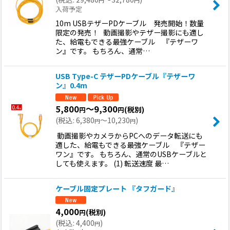
入荷予定
10m USBテザーPDケーブル 発売開始！数量
限定の発売！ 動画撮影やテザー撮影にも適し
た、給電もできる最強ケーブル 『テザーワ
ン』です。 もちろん、通常…
USB Type-C テザーPDケーブル『テザーワ
ン』0.4m
5,800
～9,300
(税別)
円
円
(
税込
:
6,380
～10,230
)
円
円
動画撮影やカメラからPCへのデータ転送にも
適した、給電もできる最強ケーブル 『テザー
ワン』です。 もちろん、通常のUSBケーブルと
しても使えます。 (1) 転送速度 最…
ケーブル固定プレート 『タフガード』
4,000
(税別)
円
(
税込
:
4,400
)
円