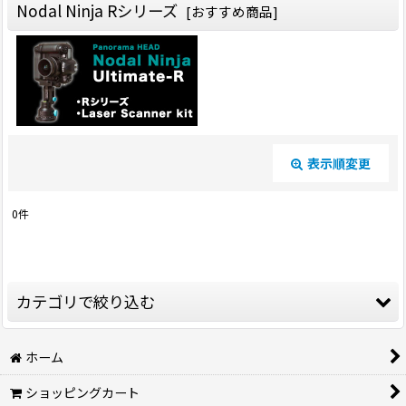
Nodal Ninja Rシリーズ
[
おすすめ商品
]
表示順変更
閉じる
0
件
表示数
:
並び順
:
カテゴリで絞り込む
絞り込む
パノラマ撮影機材 (全商品)
ホーム
ショッピングカート
Googleストリートビュー