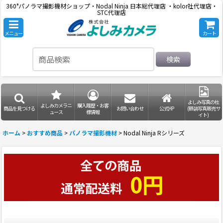
360°パノラマ撮影機材ショップ・Nodal Ninja 日本総代理店 ・kolor社代理店・
STC代理店
メニュー
カート
検索
よしみ写真の杜
よしみカメラニ
購入履歴・お客
商品を見つける
お問い合わせ
公式HP
(額装写真販売サ
ュース
様情報
イト)
ホーム
>
おすすめ商品
>
パノラマ撮影機材
>
Nodal Ninja Rシリーズ