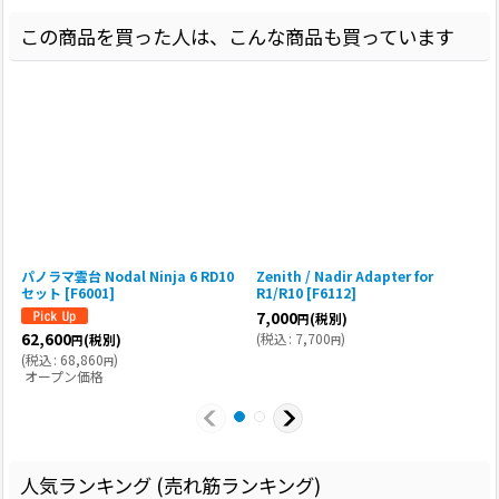
この商品を買った人は、こんな商品も買っています
パノラマ雲台 Nodal Ninja 6 RD10
Zenith / Nadir Adapter for
セット [F6001]
R1/R10 [F6112]
7,000
(税別)
円
62,600
(
税込
:
7,700
)
(
(税別)
円
円
(
税込
:
68,860
)
円
オープン価格
人気ランキング (売れ筋ランキング)