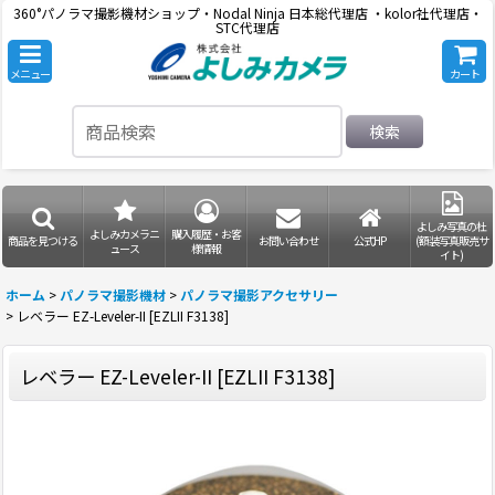
360°パノラマ撮影機材ショップ・Nodal Ninja 日本総代理店 ・kolor社代理店・
STC代理店
メニュー
カート
検索
よしみ写真の杜
よしみカメラニ
購入履歴・お客
商品を見つける
お問い合わせ
公式HP
(額装写真販売サ
ュース
様情報
イト)
ホーム
>
パノラマ撮影機材
>
パノラマ撮影アクセサリー
>
レベラー EZ-Leveler-II [EZLII F3138]
レベラー EZ-Leveler-II [EZLII F3138]