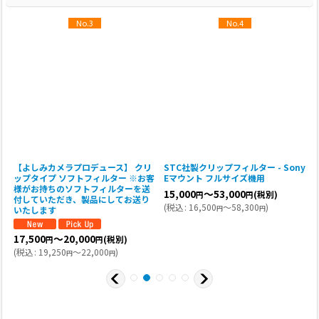
No.3
No.4
y
【よしみカメラプロデュース】 クリ
STC社製クリップフィルター - Sony
R
ップタイプ ソフトフィルター ※お客
Eマウント フルサイズ機用
V
様がお持ちのソフトフィルターを送
15,000
～53,000
(税別)
円
円
付していただき、製品にしてお送り
(
税込
:
16,500
～58,300
)
円
円
いたします
(
17,500
～20,000
(税別)
円
円
(
税込
:
19,250
～22,000
)
円
円