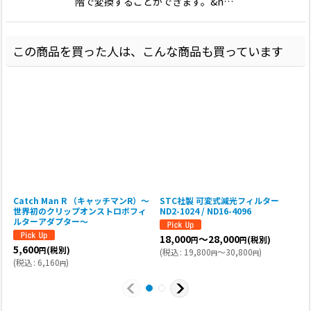
階で変換することができます。&n…
この商品を買った人は、こんな商品も買っています
Catch Man R （キャッチマンR）〜
STC社製 可変式減光フィルター
世界初のクリップオンストロボフィ
ND2-1024 / ND16-4096
ルターアダプター〜
18,000
～28,000
(税別)
円
円
5,600
(
(税別)
円
(
税込
:
19,800
～30,800
)
円
円
(
税込
:
6,160
)
円