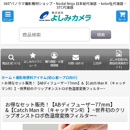
360°パノラマ撮影機材ショップ・Nodal Ninja 日本総代理店 ・kolor社代理店・
STC代理店
メニュー
カート
検索
よしみ写真の杜
よしみカメラニ
購入履歴・お客
商品を見つける
お問い合わせ
公式HP
(額装写真販売サ
ュース
様情報
イト)
ホーム
>
撮影用便利アイテム(初心者〜プロ向け)
>
お得なセット販売！【ABディフューザー77mm】&【Catch Man R （キャッチ
マンR）】~世界初のクリップオンストロボ色温度変換フィルター~
お得なセット販売！【ABディフューザー77mm】
&【Catch Man R （キャッチマンR）】~世界初のクリ
ップオンストロボ色温度変換フィルター~