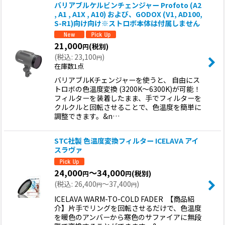
バリアブルケルビンチェンジャー Profoto (A2
, A1 , A1X , A10) および、GODOX (V1, AD100,
S-R1)向け向け※ストロボ本体は付属しません
21,000
(税別)
円
(
税込
:
23,100
)
円
在庫数1点
バリアブルKチェンジャーを使うと、 自由にス
トロボの色温度変換 (3200K〜6300K)が可能！
フィルターを装着したまま、手でフィルターを
クルクルと回転させることで、色温度を簡単に
調整できます。&n…
STC社製 色温度変換フィルター ICELAVA アイ
スラヴァ
24,000
～34,000
(税別)
円
円
(
税込
:
26,400
～37,400
)
円
円
ICELAVA WARM-TO-COLD FADER 【商品紹
介】片手でリングを回転させるだけで、色温度
を暖色のアンバーから寒色のサファイアに無段