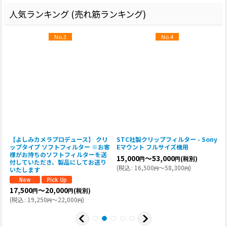
人気ランキング (売れ筋ランキング)
No.3
No.4
y
【よしみカメラプロデュース】 クリ
STC社製クリップフィルター - Sony
R
ップタイプ ソフトフィルター ※お客
Eマウント フルサイズ機用
V
様がお持ちのソフトフィルターを送
15,000
～53,000
(税別)
円
円
付していただき、製品にしてお送り
(
税込
:
16,500
～58,300
)
円
円
いたします
(
17,500
～20,000
(税別)
円
円
(
税込
:
19,250
～22,000
)
円
円