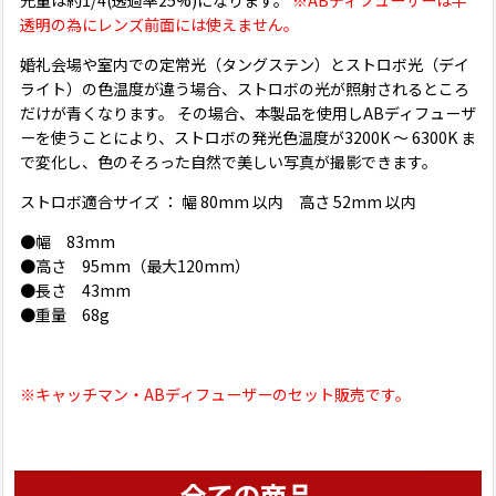
光量は約1/4(透過率25%)になります。
※ABディフューザーは半
透明の為にレンズ前面には使えません。
婚礼会場や室内での定常光（タングステン）とストロボ光（デイ
ライト）の色温度が違う場合、ストロボの光が照射されるところ
だけが青くなります。 その場合、本製品を使用しABディフューザ
ーを使うことにより、ストロボの発光色温度が3200K 〜 6300K ま
で変化し、色のそろった自然で美しい写真が撮影できます。
ストロボ適合サイズ ： 幅 80mm 以内 高さ 52mm 以内
●幅 83mm
●高さ 95mm（最大120mm）
●長さ 43mm
●重量 68g
※キャッチマン・ABディフューザーのセット販売です。