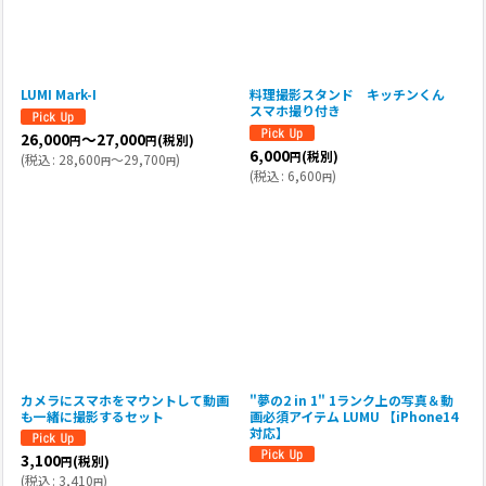
LUMI Mark-I
料理撮影スタンド キッチンくん
スマホ撮り付き
26,000
～27,000
(税別)
円
円
6,000
(税別)
円
(
税込
:
28,600
～29,700
)
円
円
(
税込
:
6,600
)
円
カメラにスマホをマウントして動画
"夢の2 in 1" 1ランク上の写真＆動
も一緒に撮影するセット
画必須アイテム LUMU 【iPhone14
対応】
3,100
(税別)
円
(
税込
:
3,410
)
円