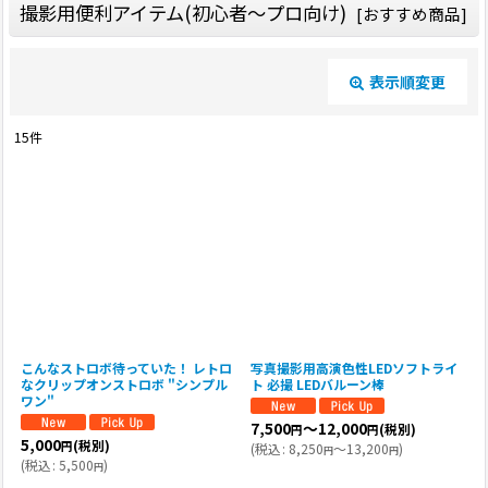
撮影用便利アイテム(初心者〜プロ向け)
[
おすすめ商品
]
表示順変更
閉じる
15
件
表示数
:
並び順
:
絞り込む
こんなストロボ待っていた！ レトロ
写真撮影用高演色性LEDソフトライ
なクリップオンストロボ "シンプル
ト 必撮 LEDバルーン棒
ワン"
7,500
～12,000
(税別)
円
円
5,000
(税別)
円
(
税込
:
8,250
～13,200
)
円
円
(
税込
:
5,500
)
円