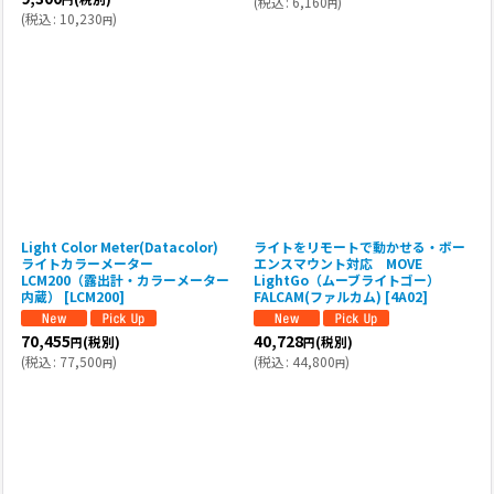
(
税込
:
6,160
)
円
(
税込
:
10,230
)
円
Light Color Meter(Datacolor)
ライトをリモートで動かせる・ボー
ライトカラーメーター
エンスマウント対応 MOVE
LCM200（露出計・カラーメーター
LightGo（ムーブライトゴー）
内蔵）
[
LCM200
]
FALCAM(ファルカム)
[
4A02
]
70,455
40,728
(税別)
(税別)
円
円
(
税込
:
77,500
)
(
税込
:
44,800
)
円
円