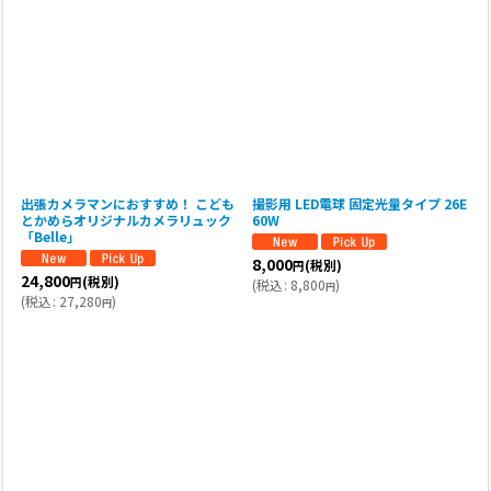
出張カメラマンにおすすめ！ こども
撮影用 LED電球 固定光量タイプ 26E
とかめらオリジナルカメラリュック
60W
「Belle」
8,000
(税別)
円
24,800
(税別)
円
(
税込
:
8,800
)
円
(
税込
:
27,280
)
円