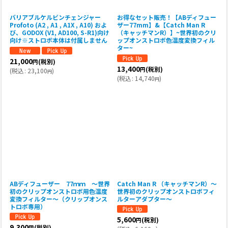
バリアブルケルビンチェンジャー
お得なセット販売！【ABディフュー
Profoto (A2 , A1 , A1X , A10) およ
ザー77mm】&【Catch Man R
び、GODOX (V1, AD100, S-R1)向け
（キャッチマンR）】~世界初のクリ
向け※ストロボ本体は付属しません
ップオンストロボ色温度変換フィル
ター~
21,000
(税別)
円
13,400
(税別)
円
(
税込
:
23,100
)
円
(
税込
:
14,740
)
円
ABディフューザー 77ｍｍ 〜世界
Catch Man R （キャッチマンR）〜
初のクリップオンストロボ用色温度
世界初のクリップオンストロボフィ
変換フィルター〜（クリップオンス
ルターアダプター〜
トロボ専用）
5,600
(税別)
円
9,300
(税別)
円