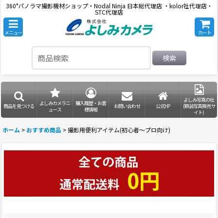
360°パノラマ撮影機材ショップ・Nodal Ninja 日本総代理店 ・kolor社代理店・
STC代理店
メニュー
カート
検索
よしみ写真の杜
よしみカメラニ
購入履歴・お客
商品を見つける
お問い合わせ
公式HP
(額装写真販売サ
ュース
様情報
イト)
ホーム
>
おすすめ商品
>
撮影用便利アイテム(初心者〜プロ向け)