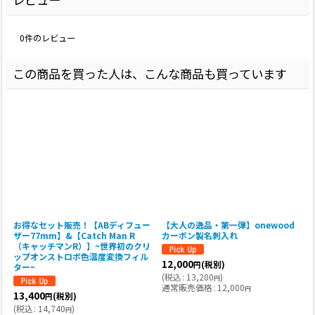
0
件のレビュー
この商品を買った人は、こんな商品も買っています
お得なセット販売！【ABディフュー
【大人の逸品・第一弾】onewood
ザー77mm】&【Catch Man R
カーボン製名刺入れ
（キャッチマンR）】~世界初のクリ
ップオンストロボ色温度変換フィル
12,000
(
(税別)
円
ター~
(
税込
:
13,200
)
円
通常販売価格
:
12,000
円
13,400
(税別)
円
(
税込
:
14,740
)
円