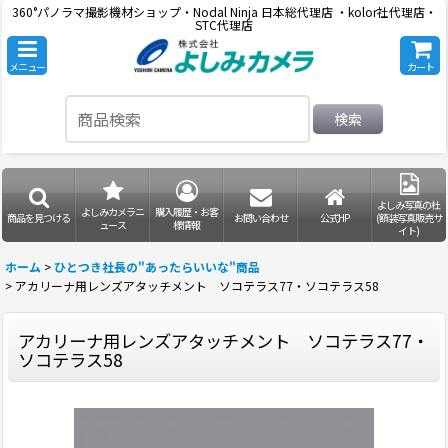
360°パノラマ撮影機材ショップ・Nodal Ninja 日本総代理店 ・kolor社代理店・
STC代理店
メニュー
カート
検索
よしみ写真の杜
よしみカメラニ
購入履歴・お客
商品を見つける
お問い合わせ
公式HP
(額装写真販売サ
ュース
様情報
イト)
ホーム
>
ひとつき社長の"あったらいいな"商品
>
アカリーナ用レンズアタッチメント ソコテラス77・ソコテラス58
アカリーナ用レンズアタッチメント ソコテラス77・
ソコテラス58