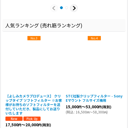
人気ランキング (売れ筋ランキング)
No.3
No.4
y
【よしみカメラプロデュース】 クリ
STC社製クリップフィルター - Sony
R
ップタイプ ソフトフィルター ※お客
Eマウント フルサイズ機用
V
様がお持ちのソフトフィルターを送
15,000
～53,000
(税別)
円
円
付していただき、製品にしてお送り
(
税込
:
16,500
～58,300
)
円
円
いたします
(
17,500
～20,000
(税別)
円
円