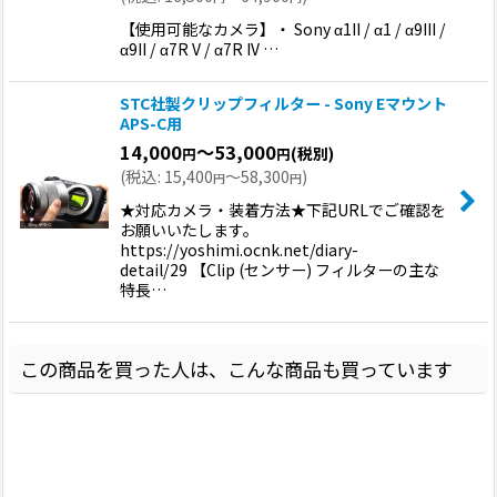
【使用可能なカメラ】・ Sony α1II / α1 / α9III /
α9II / α7R V / α7R IV …
STC社製クリップフィルター - Sony Eマウント
APS-C用
14,000
～53,000
(税別)
円
円
(
税込
:
15,400
～58,300
)
円
円
★対応カメラ・装着方法★下記URLでご確認を
お願いいたします。
https://yoshimi.ocnk.net/diary-
detail/29 【Clip (センサー) フィルターの主な
特長…
この商品を買った人は、こんな商品も買っています