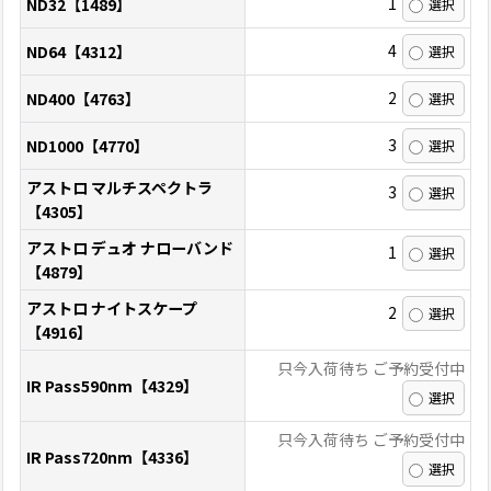
1
ND32【1489】
4
ND64【4312】
2
ND400【4763】
3
ND1000【4770】
アストロ マルチスペクトラ
3
【4305】
アストロ デュオ ナローバンド
1
【4879】
アストロ ナイトスケープ
2
【4916】
只今入荷待ち ご予約受付中
IR Pass590nm【4329】
只今入荷待ち ご予約受付中
IR Pass720nm【4336】