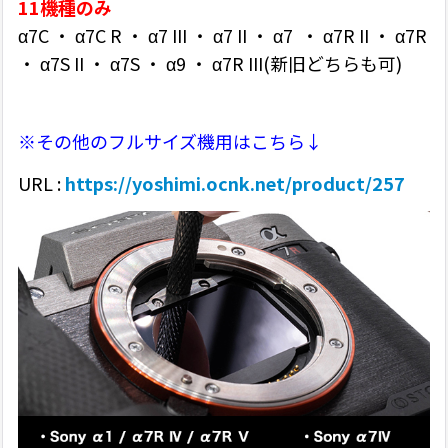
11機種のみ
α7C ・ α7C R ・ α7 III ・ α7 II ・ α7 ・ α7R II ・ α7R
・ α7S II ・ α7S ・ α9 ・ α7R III(新旧どちらも可)
※その他のフルサイズ機用はこちら↓
URL :
https://yoshimi.ocnk.net/product/257