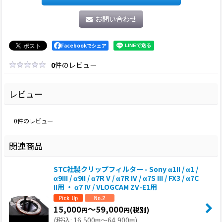
お問い合わせ
Facebookでシェア
0
件のレビュー
レビュー
0
件のレビュー
関連商品
STC社製クリップフィルター - Sony α1II / α1 /
α9III / α9II / α7R V / α7R IV / α7S III / FX3 / α7C
II用 ・ α7 IV / VLOGCAM ZV-E1用
15,000
～59,000
(税別)
円
円
(
税込
:
16,500
～64,900
)
円
円