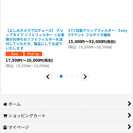
y
【よしみカメラプロデュース】 クリ
STC社製クリップフィルター - Sony
R
ップタイプ ソフトフィルター ※お客
Eマウント フルサイズ機用
V
様がお持ちのソフトフィルターを送
15,000
～53,000
(税別)
円
円
付していただき、製品にしてお送り
(
税込
:
16,500
～58,300
)
円
円
いたします
(
17,500
～20,000
(税別)
円
円
(
税込
:
19,250
～22,000
)
円
円
ホーム
ショッピングカート
マイページ