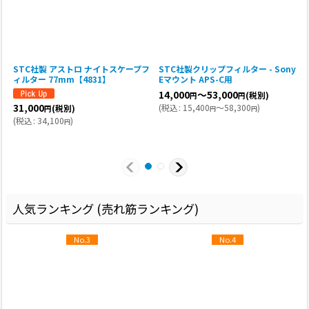
STC社製 アストロ ナイトスケープフ
STC社製クリップフィルター - Sony
ィルター 77mm【4831】
Eマウント APS-C用
α
I
14,000
～53,000
(税別)
円
円
31,000
(
税込
:
15,400
～58,300
)
(税別)
円
円
円
(
税込
:
34,100
)
円
(
人気ランキング (売れ筋ランキング)
No.3
No.4