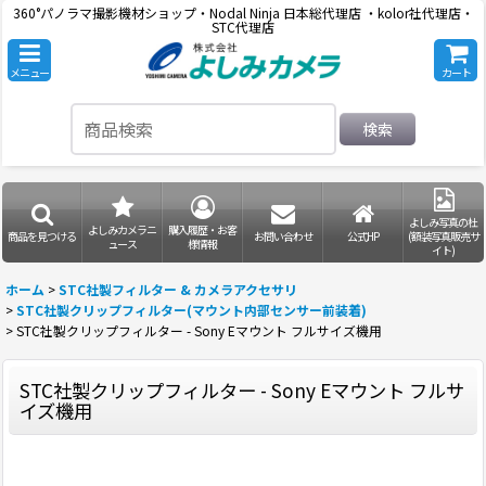
360°パノラマ撮影機材ショップ・Nodal Ninja 日本総代理店 ・kolor社代理店・
STC代理店
メニュー
カート
検索
よしみ写真の杜
よしみカメラニ
購入履歴・お客
商品を見つける
お問い合わせ
公式HP
(額装写真販売サ
ュース
様情報
イト)
ホーム
>
STC社製フィルター & カメラアクセサリ
>
STC社製クリップフィルター(マウント内部センサー前装着)
>
STC社製クリップフィルター - Sony Eマウント フルサイズ機用
STC社製クリップフィルター - Sony Eマウント フルサ
イズ機用