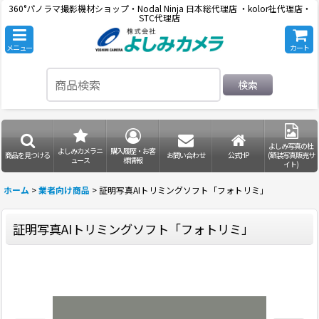
360°パノラマ撮影機材ショップ・Nodal Ninja 日本総代理店 ・kolor社代理店・
STC代理店
メニュー
カート
検索
よしみ写真の杜
よしみカメラニ
購入履歴・お客
商品を見つける
お問い合わせ
公式HP
(額装写真販売サ
ュース
様情報
イト)
ホーム
>
業者向け商品
>
証明写真AIトリミングソフト「フォトリミ」
証明写真AIトリミングソフト「フォトリミ」