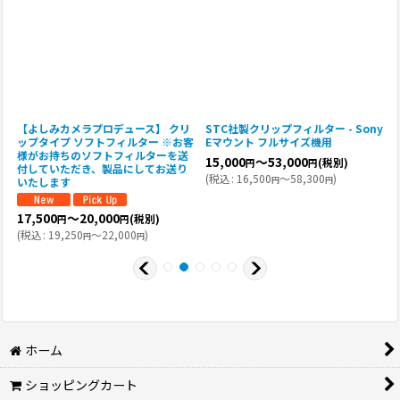
y
【よしみカメラプロデュース】 クリ
STC社製クリップフィルター - Sony
R
ップタイプ ソフトフィルター ※お客
Eマウント フルサイズ機用
V
様がお持ちのソフトフィルターを送
15,000
～53,000
(税別)
円
円
付していただき、製品にしてお送り
(
税込
:
16,500
～58,300
)
円
円
いたします
(
17,500
～20,000
(税別)
円
円
(
税込
:
19,250
～22,000
)
円
円
ホーム
ショッピングカート