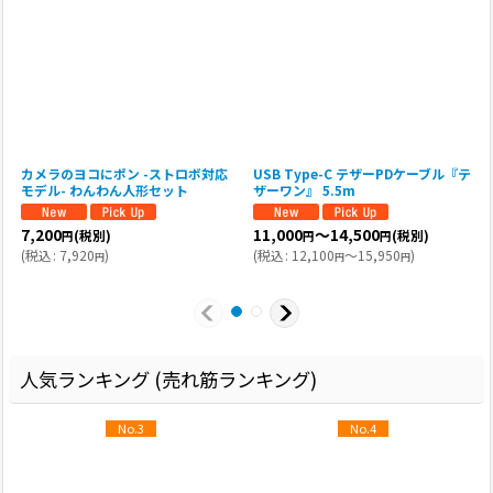
カメラのヨコにポン -ストロボ対応
USB Type-C テザーPDケーブル『テ
モデル- わんわん人形セット
ザーワン』 5.5m
7,200
11,000
～14,500
(税別)
(税別)
円
円
円
(
税込
:
7,920
)
(
税込
:
12,100
～15,950
)
(
円
円
円
人気ランキング (売れ筋ランキング)
No.3
No.4