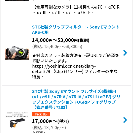
【使用可能なカメラ】11機種のみα7C ・ α7C R
・ α7 III ・ α7 II ・ α7 ・ α7R II…
STC社製クリップフィルター - Sony Eマウント
APS-C用
14,000
～53,000
(税別)
円
円
(
税込
:
15,400
～58,300
)
円
円
★対応カメラ・装着方法★下記URLでご確認を
お願いいたします。
https://yoshimi.ocnk.net/diary-
detail/29 【Clip (センサー) フィルターの主な
特長…
STC社製 Sony Eマウント フルサイズ6機種用
(α1 / α9 II / α7R V / α7R IV / a7S III / α7 IV) グリ
ップエクステンション FOGRIP フォグリップ
【管理番号 : 7283】
17,000
～
(税別)
円
(
税込
:
18,700
～
)
円
在庫数1