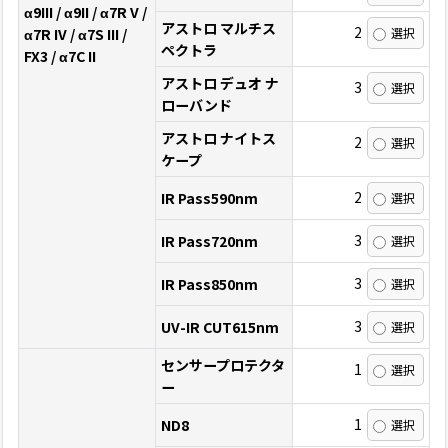
α9III / α9II / α7R V /
アストロ マルチス
2
α7R IV / α7S III /
ペクトラ
FX3 / α7C II
アストロ デュオ ナ
3
ローバンド
アストロ ナイトス
2
ケープ
2
IR Pass590nm
3
IR Pass720nm
3
IR Pass850nm
3
UV-IR CUT615nm
センサープロテクタ
1
ー
1
ND8