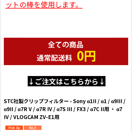
ットの棒を使用します。
↓ご注文はこちらから↓
STC社製クリップフィルター - Sony α1II / α1 / α9III /
α9II / α7R V / α7R IV / α7S III / FX3 / α7C II用 ・ α7
IV / VLOGCAM ZV-E1用