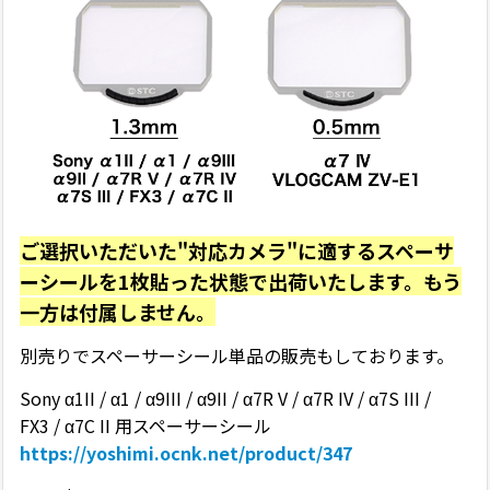
ご選択いただいた"対応カメラ"に適するスペーサ
ーシールを1枚貼った状態で出荷いたします。もう
一方は付属しません。
別売りでスペーサーシール単品の販売もしております。
Sony
α1II /
α1 / α9III / α9II / α7R V / α7R IV / α7S III /
FX3
/ α7C II
用スペーサーシール
https://yoshimi.ocnk.net/product/347