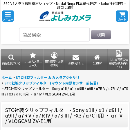
360°パノラマ撮影機材ショップ・Nodal Ninja 日本総代理店 ・kolor社代理店・
STC代理店
メニュー
カート
検索
よしみ写真の杜
よしみカメラニ
購入履歴・お客
商品を見つける
お問い合わせ
公式HP
(額装写真販売サ
ュース
様情報
イト)
ホーム
>
STC社製フィルター & カメラアクセサリ
>
STC社製クリップフィルター(マウント内部センサー前装着)
>
STC社製クリップフィルター - Sony α1II / α1 / α9III / α9II / α7R V / α7R IV / α7S
III / FX3 / α7C II用 ・ α7 IV / VLOGCAM ZV-E1用
STC社製クリップフィルター - Sony α1II / α1 / α9III /
α9II / α7R V / α7R IV / α7S III / FX3 / α7C II用 ・ α7 IV
/ VLOGCAM ZV-E1用