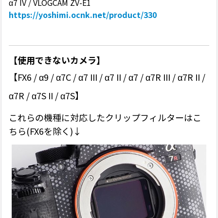
α7 IV / VLOGCAM ZV-E1
https://yoshimi.ocnk.net/product/330
【使用できないカメラ】
【FX6 /
α9 / α7C /
α7 III / α7 II / α7 / α7R III / α7R II /
α7R / α7S II / α7S】
これらの機種に対応したクリップフィルターはこ
ちら(FX6を除く)↓