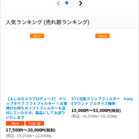
人気ランキング (売れ筋ランキング)
No.3
No.4
y
【よしみカメラプロデュース】 クリ
STC社製クリップフィルター - Sony
R
ップタイプ ソフトフィルター ※お客
Eマウント フルサイズ機用
V
様がお持ちのソフトフィルターを送
15,000
～53,000
(税別)
円
円
付していただき、製品にしてお送り
(
税込
:
16,500
～58,300
)
円
円
いたします
(
17,500
～20,000
(税別)
円
円
(
税込
:
19,250
～22,000
)
円
円