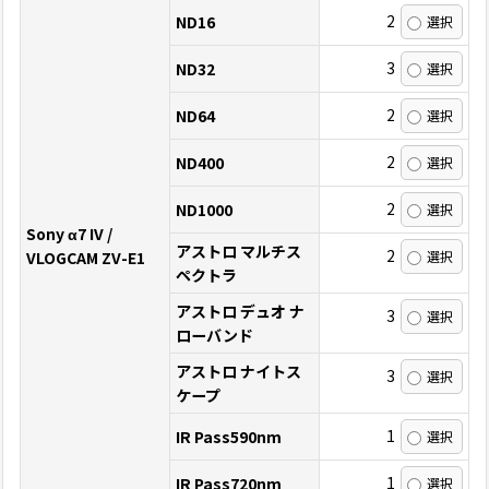
2
ND16
3
ND32
2
ND64
2
ND400
2
ND1000
Sony α7 IV /
アストロ マルチス
2
VLOGCAM ZV-E1
ペクトラ
アストロ デュオ ナ
3
ローバンド
アストロ ナイトス
3
ケープ
1
IR Pass590nm
1
IR Pass720nm