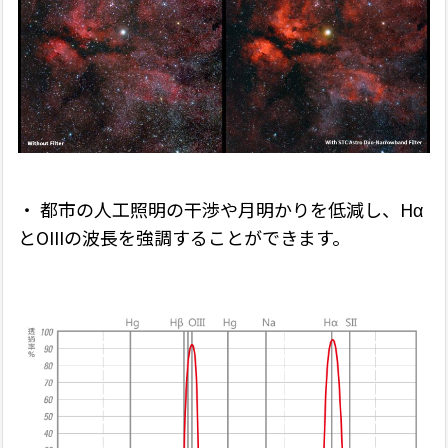
・
都市の人工照明の干渉や月明かりを低減し、
Hα
と
OIII
の波長を強調することができます。