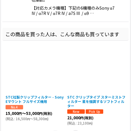
【対応カメラ機種】下記の6機種のみSony α7
IV / α7R V / α7R IV / a7S III / α9 …
この商品を買った人は、こんな商品も買っています
STC社製クリップフィルター - Sony
STC クリップタイプ スターミストフ
Eマウント フルサイズ機用
ィルター 星を強調するソフトフィル
ター
15,000
～53,000
(税別)
円
円
21,000
(税別)
円
(
税込
:
16,500
～58,300
)
(
円
円
(
税込
:
23,100
)
円