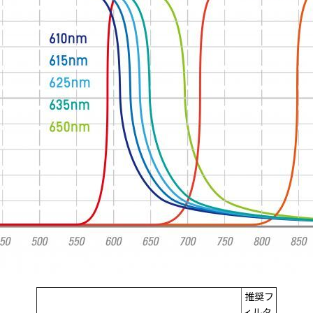
推奨フ
ィルタ