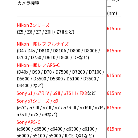
カメラ機種
ー
(nm)
Nikon Zシリーズ
615nm
(Z5 / Z6 / Z7 / Z6II / Z7IIなど)
Nikon一眼レフ フルサイズ
(D4
/
D4s
/
D810
/
D810A
/
D800
/
D800E
/
615nm
D700
/
D750
/
D610
/
D600
/
DFなど)
Nikon一眼レフ APS-C
(D40x / D90 / D70 / D7500 / D7200 / D7100 /
615nm
D5600 / D5500 / D5300 / D5100 / D3500 /
D3400 / など)
Sony α1 / α7R IV / α9II / α7S III / FX3
など
615nm
Sony α7シリーズ / α9
(α7C / α7 III / α7 II / α7 / α7R III / α7R II / α7R /
615nm
α7S II / α7S / α9など)
Sony APS-C
(α6600 / α6500 / α6400 / α6300 / α6100 /
615nm
α6000 / α5100 / α5000 / ILCE-QX1など)