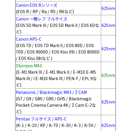
Canon EOS Rシリーズ
625nm
(EOS R / RP / Ra / R5 / R6など)
Canon 一眼レフ フルサイズ
(EOS 5D Mark III
/
EOS 5D Mark II
/
EOS 6Dな
625nm
ど)
Canon APS-C
(EOS 7D / EOS 7D Mark II / EOS 80D / EOS
625nm
70D / EOS 9000D / EOS Kiss X9i / EOS 8000D
/ EOS Kiss X8i
など
)
Olympus M43
(E-M1 Mark III / E-M1 Mark II / E-M1X E-M5
635nm
Mark III / I E-M10 Mark III / PEN-F / EPL 9
な
ど
)
Panasonic / Blackmagic M43 / Z CAM
(G7 / G9 / G80 / G90 / GH5 / Blackmagic
625nm
Pocket Cinema Camera 4K / Z Cam E-2な
ど)
Pentax フルサイズ / APS-C
(K-1 / K-1II / KP / K-70 / K-3II / K-3 / K-5II /
625nm