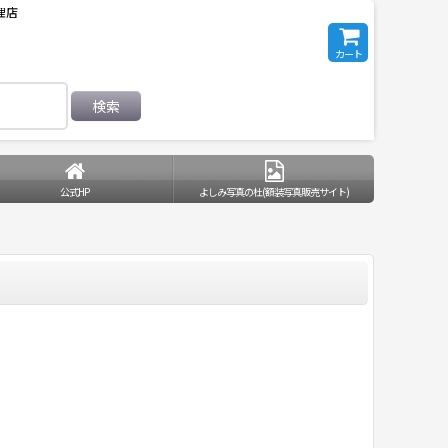
理店
カート
検索
公式HP
よしみ写真の杜(額装写真販売サイト)