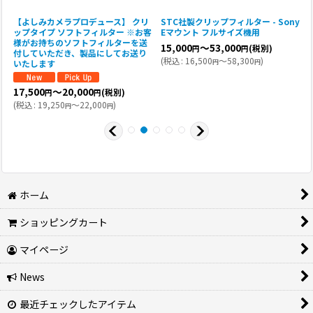
y
【よしみカメラプロデュース】 クリ
STC社製クリップフィルター - Sony
R
ップタイプ ソフトフィルター ※お客
Eマウント フルサイズ機用
V
様がお持ちのソフトフィルターを送
15,000
～53,000
(税別)
円
円
付していただき、製品にしてお送り
(
税込
:
16,500
～58,300
)
円
円
いたします
(
17,500
～20,000
(税別)
円
円
(
税込
:
19,250
～22,000
)
円
円
ホーム
ショッピングカート
マイページ
News
最近チェックしたアイテム