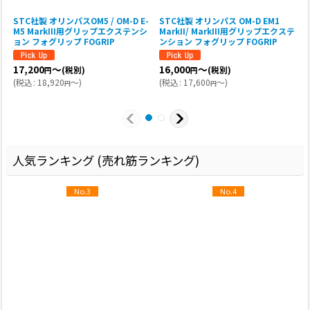
STC社製 オリンパスOM5 / OM-D E-
STC社製 オリンパス OM-D EM1
M5 MarkIII用グリップエクステンシ
MarkII/ MarkIII用グリップエクステ
ョン フォグリップ FOGRIP
ンション フォグリップ FOGRIP
17,200
～
16,000
～
(税別)
(税別)
円
円
(
税込
:
18,920
～
)
(
税込
:
17,600
～
)
円
円
(
人気ランキング (売れ筋ランキング)
No.3
No.4