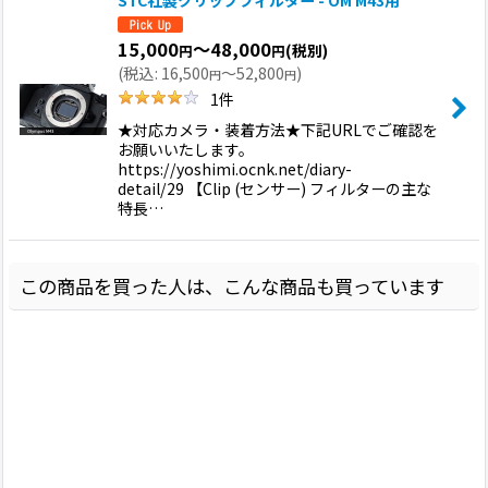
15,000
～48,000
(税別)
円
円
(
税込
:
16,500
～52,800
)
円
円
1
件
★対応カメラ・装着方法★下記URLでご確認を
お願いいたします。
https://yoshimi.ocnk.net/diary-
detail/29 【Clip (センサー) フィルターの主な
特長…
この商品を買った人は、こんな商品も買っています