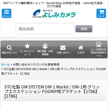
360°パノラマ撮影機材ショップ・Nodal Ninja 日本総代理店 ・kolor社代理店・
STC代理店
メニュー
カート
検索
よしみ写真の杜
よしみカメラニ
購入履歴・お客
商品を見つける
お問い合わせ
公式HP
(額装写真販売サ
ュース
様情報
イト)
ホーム
>
お問い合わせいただいたお客様専用
>
STC社製 OM SYSTEM OM-1 MarkII / OM-1用 グリップエクステンション FOGRIP
用ブラケット【1786】
STC社製 OM SYSTEM OM-1 MarkII / OM-1用 グリッ
プエクステンション FOGRIP用ブラケット【1786】
[
1786
]