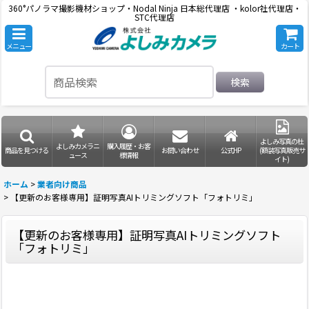
360°パノラマ撮影機材ショップ・Nodal Ninja 日本総代理店 ・kolor社代理店・
STC代理店
メニュー
カート
検索
よしみ写真の杜
よしみカメラニ
購入履歴・お客
商品を見つける
お問い合わせ
公式HP
(額装写真販売サ
ュース
様情報
イト)
ホーム
>
業者向け商品
>
【更新のお客様専用】証明写真AIトリミングソフト「フォトリミ」
【更新のお客様専用】証明写真AIトリミングソフト
「フォトリミ」