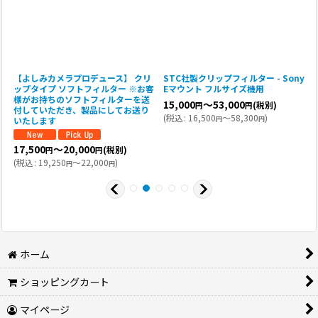
y
【よしみカメラプロデュース】 クリ
STC社製クリップフィルター - Sony
R
ップタイプ ソフトフィルター ※お客
Eマウント フルサイズ機用
V
様がお持ちのソフトフィルターを送
15,000
～53,000
(税別)
円
円
付していただき、製品にしてお送り
(
税込
:
16,500
～58,300
)
円
円
いたします
(
17,500
～20,000
(税別)
円
円
(
税込
:
19,250
～22,000
)
円
円
ホーム
ショッピングカート
マイページ