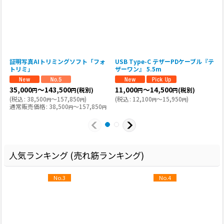
証明写真AIトリミングソフト「フォ
USB Type-C テザーPDケーブル『テ
トリミ」
ザーワン』 5.5m
35,000
～143,500
11,000
～14,500
(税別)
(税別)
円
円
円
円
(
税込
:
38,500
～157,850
)
(
税込
:
12,100
～15,950
)
(
円
円
円
円
通常販売価格
:
38,500
～157,850
円
円
人気ランキング (売れ筋ランキング)
No.3
No.4