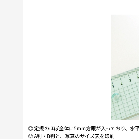
◎ 定規のほぼ全体に5mm方眼が入っており、水
◎ A判・B
判と、
写真のサイズ表を印刷