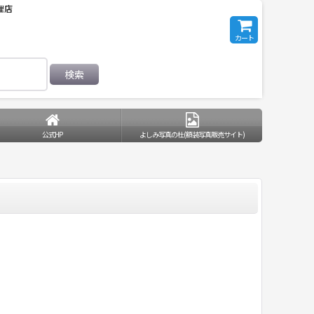
理店
カート
検索
公式HP
よしみ写真の杜(額装写真販売サイト)