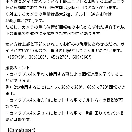
本体はゼンマイが入っている下部ユニットと回転する上部ユニッ
トから構成されており回転方向は反時計回りとなっています。
※対応するカメラの重量は最大2kg、チルト・逆さま時は
450g(雲台含む)です。
ただし、カメラの重心位置が回転軸の中心からずれた場合それ以
下の重量でも動作に支障をきたす可能性があります。
使い方は上部と下部をひねってお好みの角度にあわせるだけ。ガ
イドが付いているので、角度の目安としてご利用いただけます。
（15分90°、30分180°、45分270°、60分360°）
撮影のヒント
・カマラプス4を重ねて使用する事により回転速度を早くするこ
とができます。
例）2つ使用することによって30分で360°、60分で720°回転でき
ます。
・カマラプス4を縦方向にセットする事でチルト方向の撮影が可
能です。
・カマラプス4を逆さまにセットする事で 時計回りでのパン撮
影が可能です。
【Camalapse4】