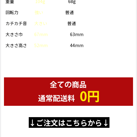
重量
104g
68g
回転力
強い
普通
カチカチ音
大きい
普通
大きさ巾
67mm
63mm
大きさ高さ
52mm
44mm
↓ご注文はこちらから↓