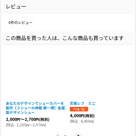
レビュー
0
件のレビュー
この商品を買った人は、こんな商品も買っています
あなたのデザインでシューカバーを
忍者レフ ミニ
製作【３シューの神器 第一弾】金属
製デザインシュー
4,000
(税別)
円
2,000
～2,700
(税別)
円
円
(
税込
:
4,400
)
円
(
税込
:
2,200
～2,970
)
円
円
(