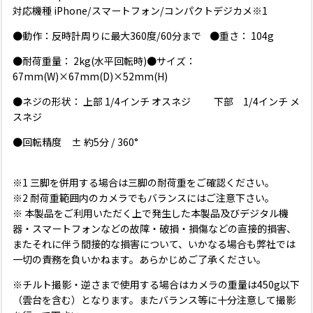
対応機種 iPhone/スマートフォン/コンパクトデジカメ※1
●動作：反時計周りに最大360度/60分まで ●重さ： 104g
●耐荷重量： 2kg(水平回転時)●サイズ：
67mm(W)×67mm(D)×52mm(H)
●ネジの形状： 上部 1/4インチ オスネジ 下部 1/4インチ メ
スネジ
●回転精度 ± 約5分 / 360°
※1 三脚を併用する場合は三脚の耐荷重をご確認ください。
※2 耐荷重範囲内のカメラでもバランスにはご注意下さい。
※ 本製品をご利用いただく上で発生した本製品及びデジタル機
器・スマートフォンなどの故障・破損・損傷などの直接的損害、
またそれに伴う間接的な損害について、いかなる場合も弊社では
一切の責務を負いかねます。あらかじめご了承ください。
※チルト撮影・逆さまで使用する場合はカメラの重量は450g以下
（雲台を含む）となります。またバランス等に十分注意して撮影