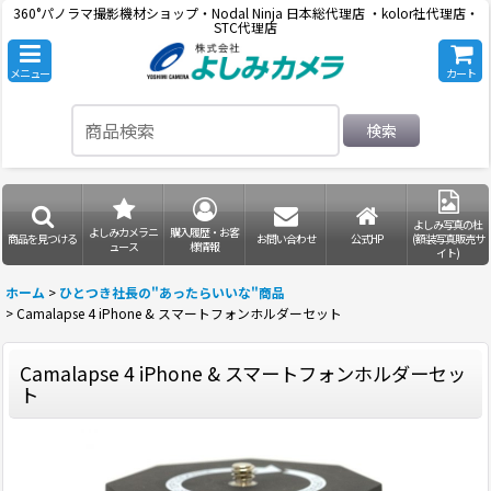
360°パノラマ撮影機材ショップ・Nodal Ninja 日本総代理店 ・kolor社代理店・
STC代理店
メニュー
カート
検索
よしみ写真の杜
よしみカメラニ
購入履歴・お客
商品を見つける
お問い合わせ
公式HP
(額装写真販売サ
ュース
様情報
イト)
ホーム
>
ひとつき社長の"あったらいいな"商品
>
Camalapse 4 iPhone & スマートフォンホルダーセット
Camalapse 4 iPhone & スマートフォンホルダーセッ
ト