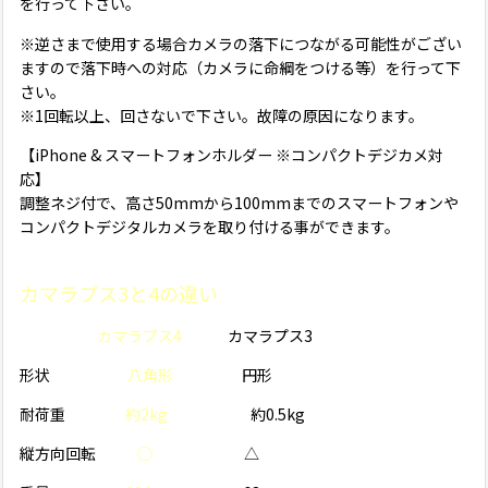
を行って下さい。
※逆さまで使用する場合カメラの落下につながる可能性がござい
ますので落下時への対応（カメラに命綱をつける等）を行って下
さい。
※1回転以上、回さないで下さい。故障の原因になります。
【iPhone & スマートフォンホルダー ※コンパクトデジカメ対
応】
調整ネジ付で、高さ50mmから100mmまでのスマートフォンや
コンパクトデジタルカメラを取り付ける事ができます。
カマラプス3と4の違い
カマラプス4
カマラプス3
形状
八角形
円形
耐荷重
約2kg
約0.5kg
縦方向回転
◯
△