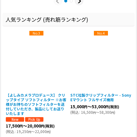
人気ランキング (売れ筋ランキング)
No.3
No.4
y
【よしみカメラプロデュース】 クリ
STC社製クリップフィルター - Sony
R
ップタイプ ソフトフィルター ※お客
Eマウント フルサイズ機用
V
様がお持ちのソフトフィルターを送
15,000
～53,000
(税別)
円
円
付していただき、製品にしてお送り
(
税込
:
16,500
～58,300
)
円
円
いたします
(
17,500
～20,000
(税別)
円
円
(
税込
:
19,250
～22,000
)
円
円