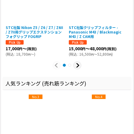
STC社製 Nikon Z5 / Z6 / Z7 / Z6II
STC社製クリップフィルター -
/ Z7II用グリップエクステンション
Panasonic M43 / Blackmagic
フォグリップ FOGRIP
M43 / Z CAM用
17,000
～
15,000
～48,000
(税別)
(税別)
円
円
円
(
(
税込
:
18,700
～
)
(
税込
:
16,500
～52,800
)
円
円
円
人気ランキング (売れ筋ランキング)
No.3
No.4