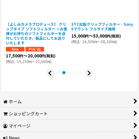
y
【よしみカメラプロデュース】 クリ
STC社製クリップフィルター - Sony
R
ップタイプ ソフトフィルター ※お客
Eマウント フルサイズ機用
V
様がお持ちのソフトフィルターを送
15,000
～53,000
(税別)
円
円
付していただき、製品にしてお送り
(
税込
:
16,500
～58,300
)
円
円
いたします
(
17,500
～20,000
(税別)
円
円
(
税込
:
19,250
～22,000
)
円
円
ホーム
ショッピングカート
マイページ
News