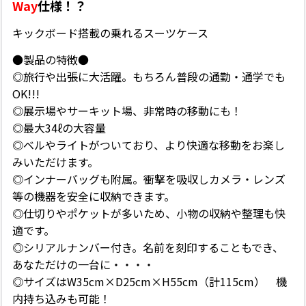
Way
仕様！？
キックボード搭載の乗れるスーツケース
●製品の特徴●
◎旅行や出張に大活躍。もちろん普段の通勤・通学でも
OK!!!
◎展示場やサーキット場、非常時の移動にも！
◎最大34ℓの大容量
◎ベルやライトがついており、より快適な移動をお楽し
みいただけます。
◎インナーバッグも附属。衝撃を吸収しカメラ・レンズ
等の機器を安全に収納できます。
◎仕切りやポケットが多いため、小物の収納や整理も快
適です。
◎シリアルナンバー付き。名前を刻印することもでき、
あなただけの一台に・・・・
◎サイズはW35cm×D25cm×H55cm（計115cm） 機
内持ち込みも可能！