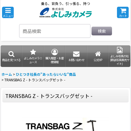
乗る、背負う、引っ張る、持つ
メニュー
カート
検索
よしみ写真の杜
よしみカメラニ
購入履歴・お客
商品を見つける
お問い合わせ
公式HP
(額装写真販売サ
ュース
様情報
イト)
ホーム
>
ひとつき社長の"あったらいいな"商品
>
TRANSBAG Z - トランスバッグゼット -
TRANSBAG Z - トランスバッグゼット -