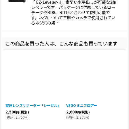
「 EZ-Leveler-II 」素早い水平出しが可能な3軸
レベラーです。パッケージに付属しているロー
テータやRD8、RD16と合わせて使用可能で
す。ネジについて三脚やカメラで使用されてい
るネジ穴の規…
この商品を買った人は、こんな商品も買っています
望遠レンズサポーター「シーガル」
VSGO ミニブロアー
2,500
2,600
(税別)
(税別)
円
円
(
税込
:
2,750
)
(
税込
:
2,860
)
円
円