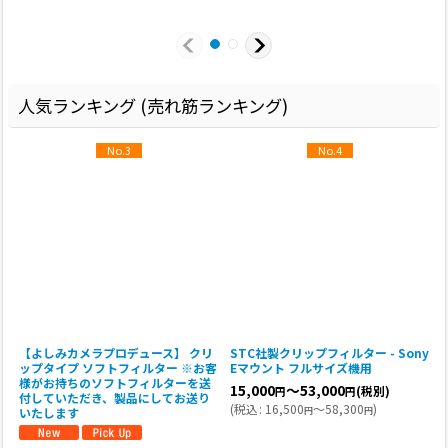
(
人気ランキング (売れ筋ランキング)
No.3
No.4
y
【よしみカメラプロデュース】 クリ
STC社製クリップフィルター - Sony
R
ップタイプ ソフトフィルター ※お客
Eマウント フルサイズ機用
V
様がお持ちのソフトフィルターを送
15,000
～53,000
(税別)
円
円
付していただき、製品にしてお送り
(
税込
:
16,500
～58,300
)
円
円
いたします
(