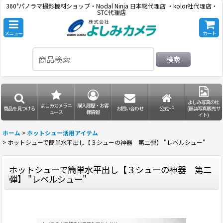
360°パノラマ撮影機材ショップ・Nodal Ninja 日本総代理店 ・kolor社代理店・
STC代理店
メニュー
カート
検索
よしみ写真の杜
よしみカメラニ
購入履歴・お客
商品を見つける
お問い合わせ
公式HP
(額装写真販売サ
ュース
様情報
イト)
ホーム
>
ホットシュー活用アイテム
>
ホットシューで簡単水平出し【３シューの神器 第二弾】 "レベルシュー"
ホットシューで簡単水平出し【３シューの神器 第二
弾】 "レベルシュー"