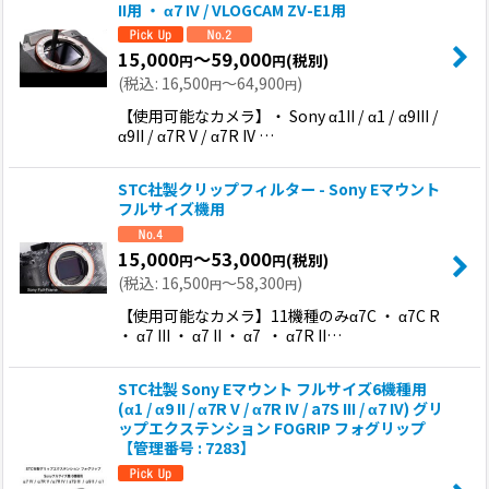
II用 ・ α7 IV / VLOGCAM ZV-E1用
15,000
～59,000
(税別)
円
円
(
税込
:
16,500
～64,900
)
円
円
【使用可能なカメラ】・ Sony α1II / α1 / α9III /
α9II / α7R V / α7R IV …
STC社製クリップフィルター - Sony Eマウント
フルサイズ機用
15,000
～53,000
(税別)
円
円
(
税込
:
16,500
～58,300
)
円
円
【使用可能なカメラ】11機種のみα7C ・ α7C R
・ α7 III ・ α7 II ・ α7 ・ α7R II…
STC社製 Sony Eマウント フルサイズ6機種用
(α1 / α9 II / α7R V / α7R IV / a7S III / α7 IV) グリ
ップエクステンション FOGRIP フォグリップ
【管理番号 : 7283】