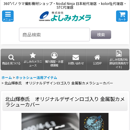
360°パノラマ撮影機材ショップ・Nodal Ninja 日本総代理店 ・kolor社代理店・
STC代理店
メニュー
カート
検索
よしみ写真の杜
よしみカメラニ
購入履歴・お客
商品を見つける
お問い合わせ
公式HP
(額装写真販売サ
ュース
様情報
イト)
ホーム
>
ホットシュー活用アイテム
>
北山輝泰氏 オリジナルデザインロゴ入り 金属製カメラシューカバー
北山輝泰氏 オリジナルデザインロゴ入り 金属製カメ
ラシューカバー