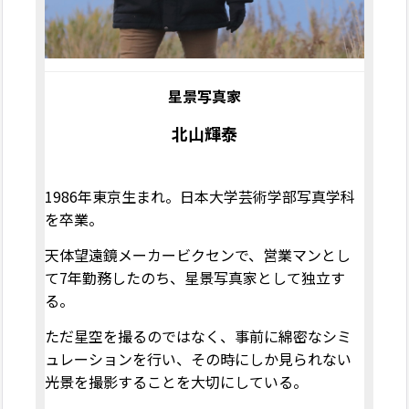
星景写真家
北山輝泰
1986
年東京生まれ。日本大学芸術学部写真学科
を卒業。
天体望遠鏡メーカー
ビクセンで、営業マンとし
て
7
年勤務したのち、星景写真家として独立す
る。
ただ星空を撮るのではなく、事前に綿密なシミ
ュレーションを行い、その時にしか見られない
光景を撮影することを大切にしている
。