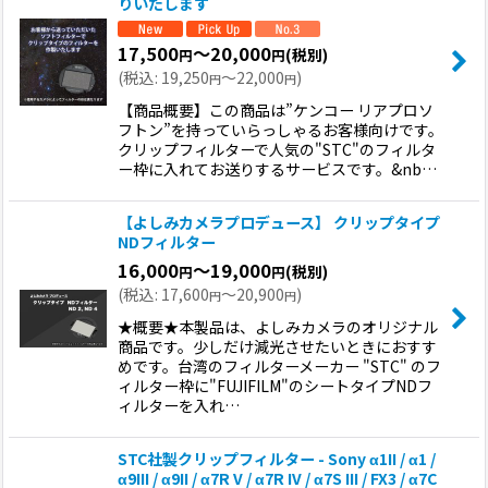
りいたします
17,500
～20,000
(税別)
円
円
(
税込
:
19,250
～22,000
)
円
円
【商品概要】この商品は”ケンコー リアプロソ
フトン”を持っていらっしゃるお客様向けです。
クリップフィルターで人気の"STC"のフィルタ
ー枠に入れてお送りするサービスです。&nb…
【よしみカメラプロデュース】 クリップタイプ
NDフィルター
16,000
～19,000
(税別)
円
円
(
税込
:
17,600
～20,900
)
円
円
★概要★本製品は、よしみカメラのオリジナル
商品です。少しだけ減光させたいときにおすす
めです。台湾のフィルターメーカー "STC" のフ
ィルター枠に"FUJIFILM"のシートタイプNDフ
ィルターを入れ…
STC社製クリップフィルター - Sony α1II / α1 /
α9III / α9II / α7R V / α7R IV / α7S III / FX3 / α7C