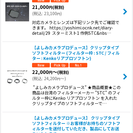
21,000
(税別)
円
(
税込
:
23,100
)
円
対応カメラとレンズは下記リンク先でご確認で
きます。 https://yoshimi.ocnk.net/diary-
detail/29 スターミスト1 作例STC&nbs…
【よしみカメラプロデュース】クリップタイプ
ソフトフィルター (フィルター枠 : STC / フィル
ター : Kenkoリアプロソフトン)
22,000
～
(税別)
円
(
税込
:
24,200
～
)
円
"よしみカメラプロデュース" ★商品概要★この
商品は台湾のフィルターメーカー "STC" のフィ
ルター枠にKenko リアプロソフトン を入れた
クリップタイプのソフトフィルターで…
【よしみカメラプロデュース】 クリップタイプ
ソフトフィルター ※お客様がお持ちのソフトフ
ィルターを送付していただき、製品にしてお送