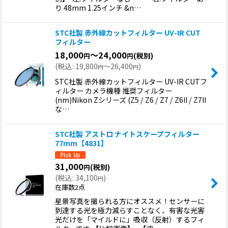
り 48mm 1.25インチ &n…
STC社製 赤外線カットフィルター UV-IR CUT
フィルター
18,000
～24,000
(税別)
円
円
(
税込
:
19,800
～26,400
)
円
円
STC社製 赤外線カットフィルター UV-IR CUTフ
ィルター カメラ機種 推奨フィルター
(nm)Nikon Zシリーズ (Z5 / Z6 / Z7 / Z6II / Z7II
な…
STC社製 アストロ ナイトスケープフィルター
77mm【4831】
31,000
(税別)
円
(
税込
:
34,100
)
円
在庫数2点
星景写真を撮られる方にオススメ！センサーに
到達する光を極力減らすことなく、有害な光害
光だけを「マイルドに」吸収（反射）するフィ