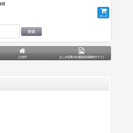
理店
カート
検索
公式HP
よしみ写真の杜(額装写真販売サイト)